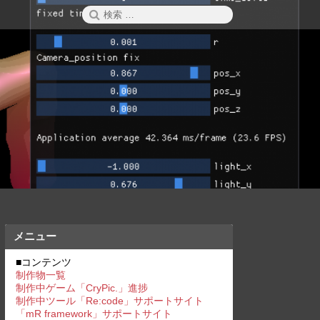
検
検
索
索:
メニュー
■コンテンツ
制作物一覧
制作中ゲーム「CryPic.」進捗
制作中ツール「Re:code」サポートサイト
「mR framework」サポートサイト