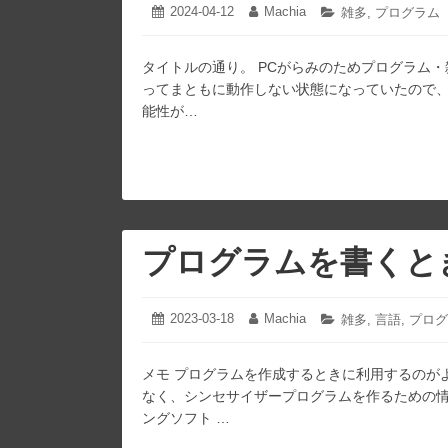
2024-04-12
2024-
Machia
投
投
カ
雑多
,
プログラム
04-
稿
稿
テ
12
日:
者:
ゴ
タイトルの通り。 PCがらみのためプログラム・
リ
ー:
ってまともに動作しない状態になっていたので、
能性が…
プログラムを書くと
2023-03-18
2023-
Machia
投
投
カ
雑多
,
言語
,
プログ
04-
稿
稿
テ
06
日:
者:
ゴ
メモ プログラムを作成するときに利用するのが
リ
ー:
なく、シンセサイザープログラムを作るための情
ングソフト …