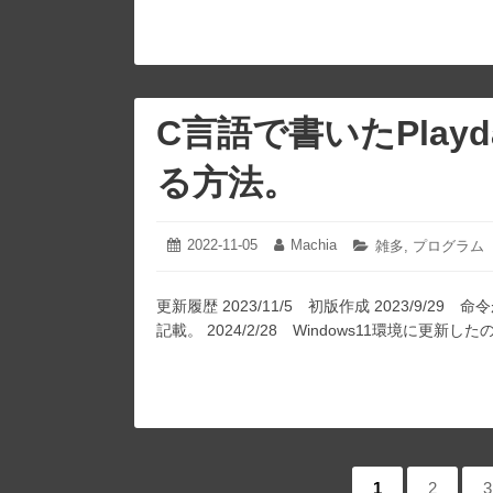
C言語で書いたPlay
る方法。
2022-11-05
2024-
Machia
投
投
カ
雑多
,
プログラム
02-
稿
稿
テ
28
日:
者:
ゴ
更新履歴 2023/11/5 初版作成 2023/9
リ
ー:
記載。 2024/2/28 Windows11環境に
ペ
ペ
1
ペ
2
3