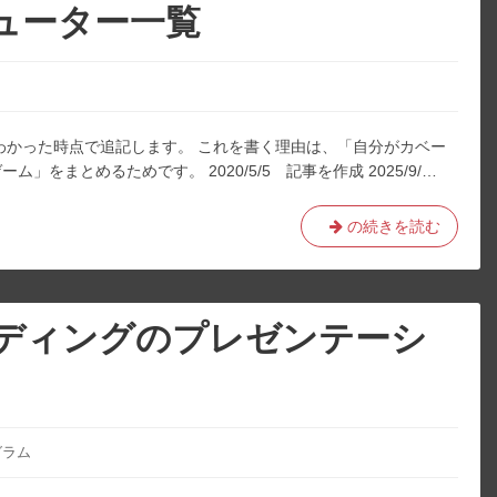
ューター一覧
わかった時点で追記します。 これを書く理由は、「自分がカベー
をまとめるためです。 2020/5/5 記事を作成 2025/9/…
主
の続きを読む
観
的
な
カ
ディングのプレゼンテーシ
ベ
ー
ル
シ
ュ
グラム
ー
タ