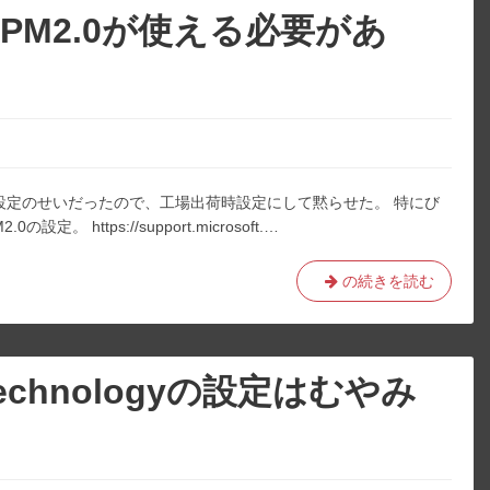
を
はTPM2.0が使える必要があ
動
か
す。
I設定のせいだったので、工場出荷時設定にして黙らせた。 特にび
https://support.microsoft.…
Windows11
の続きを読む
の
PC
は
TPM2.0
geTechnologyの設定はむやみ
が
使
。
え
る