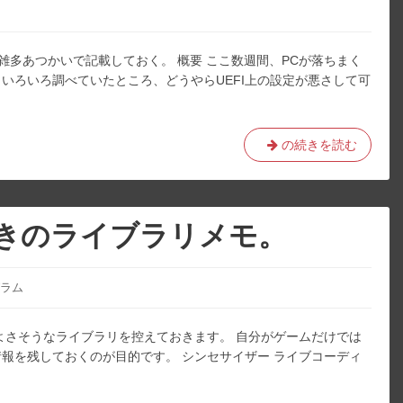
必
要
が
雑多あつかいで記載しておく。 概要 ここ数週間、PCが落ちまく
あ
いろいろ調べていたところ、どうやらUEFI上の設定が悪さして可
る。
IntelRapidStorageTechno
の続きを読む
の
設
定
は
きのライブラリメモ。
む
や
み
ラム
に
ON
よさそうなライブラリを控えておきます。 自分がゲームだけでは
に
報を残しておくのが目的です。 シンセサイザー ライブコーディ
し
な
い