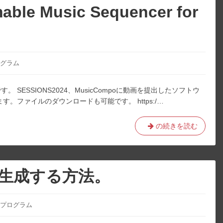
と
ン
able Music Sequencer for
し
テ
て
ー
三
シ
角
ョ
関
ン
グラム
数
資
を
料
SESSIONS2024、MusicCompoに動画を提出したソフトウ
利
公
。ファイルのダウンロードも可能です。 https:/…
用
開。
す
る。
re:code
の続きを読む
–
Programmable
Music
Sequencer
波形生成する方法。
for
LiveCoding
プログラム