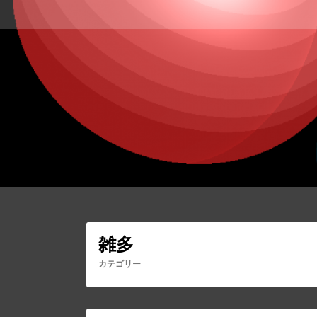
コ
ン
テ
ン
ツ
へ
ス
キ
ッ
プ
雑多
カテゴリー