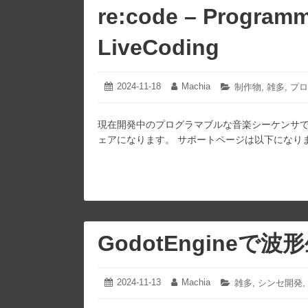
re:code – Programm
LiveCoding
2024-11-18
2024-
Machia
投
投
カ
制作物
,
雑多
,
プロ
11-
稿
稿
テ
23
日:
者:
ゴ
現在開発中のプログラマブルな音楽シーケンサです。 
リ
ー:
ェアになります。 サポートページは以下になります
GodotEngineで
2024-11-13
2024-
Machia
投
投
カ
雑多
,
シンセ開発
,
11-
稿
稿
テ
13
日:
者:
ゴ