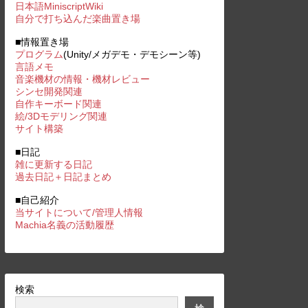
日本語MiniscriptWiki
自分で打ち込んだ楽曲置き場
■情報置き場
プログラム
(Unity/メガデモ・デモシーン等)
言語メモ
音楽機材の情報・機材レビュー
シンセ開発関連
自作キーボード関連
絵/3Dモデリング関連
サイト構築
■日記
雑に更新する日記
過去日記＋日記まとめ
■自己紹介
当サイトについて/管理人情報
Machia名義の活動履歴
検索