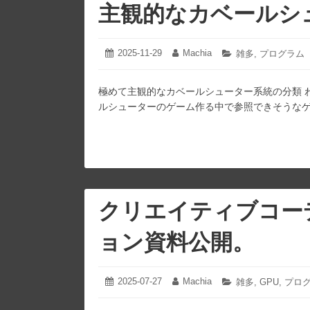
主観的なカベールシ
2025-11-29
2025-
Machia
投
投
カ
雑多
,
プログラム
11-
稿
稿
テ
29
日:
者:
ゴ
極めて主観的なカベールシューター系統の分類 
リ
ー:
ルシューターのゲーム作る中で参照できそうなゲーム」
クリエイティブコー
ョン資料公開。
2025-07-27
2025-
Machia
投
投
カ
雑多
,
GPU
,
プロ
07-
稿
稿
テ
27
日:
者:
ゴ