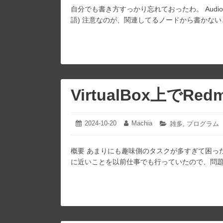
自分でも書き方すっかり忘れておったわ。 AudioStre
リ
ー:
語) 注意なのが、関連してるノードから書かな
VirtualBox上でRe
2024-10-20
2024-
Machia
投
投
カ
雑多
,
プログラム
10-
稿
稿
テ
20
日:
者:
ゴ
概要 あまりにも趣味側のタスクが多すぎて困った
リ
ー:
に近いことを以前仕事でも行っていたので、問題なく導入でき