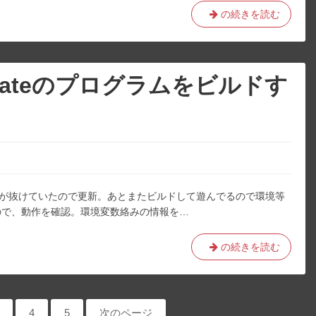
プ
の続きを読む
こ
ロ
と。
グ
ラ
ム
dateのプログラムをビルドす
を
書
く
と
き
の
ラ
/29 命令が抜けていたので更新。あとまたビルドして遊んでるので環境等
イ
更新したので、動作を確認。環境変数絡みの情報を…
ブ
ラ
リ
C
の続きを読む
メ
言
モ。
語
で
書
ペ
ペ
4
ペ
5
次のページ