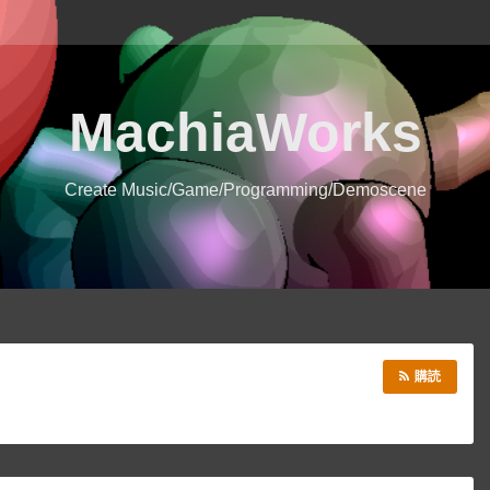
MachiaWorks
Create Music/Game/Programming/Demoscene
購読