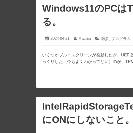
Windows11のPC
る。
2024-04-21
2024-
Machia
投
投
カ
雑多
,
プログラム
04-
稿
稿
テ
21
日:
者:
ゴ
いくつかブルースクリーンが発動したが、UEF
リ
ー:
っくりした（今もよくわかってない）のが、TPM2.0の設定。 
IntelRapidStora
にONにしないこと