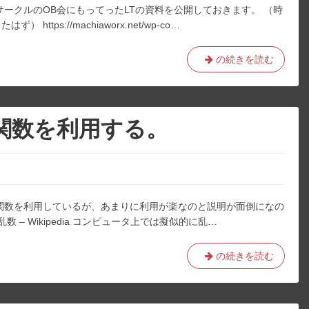
サークルのOB会にもってったLTの資料を公開しておきます。 （時
ー
ps://machiaworx.net/wp-co…
一
覧
ク
の続きを読む
リ
エ
イ
テ
関数を利用する。
ィ
ブ
コ
ー
デ
関数を利用しているが、あまりに利用が楽なのと説明が面倒になの
ィ
– Wikipedia コンピュータ上では擬似的に乱…
ン
グ
疑
の続きを読む
の
似
プ
乱
レ
数
ゼ