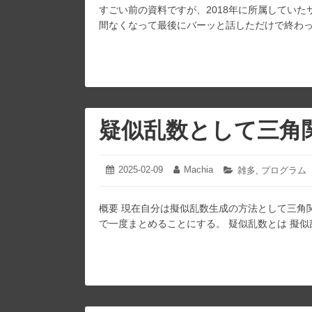
すごい前の資料ですが、2018年に所属していた
リ
ー:
間なくなって最後にバーッと話しただけで終わったはず） htt
疑似乱数として三角
2025-02-09
2025-
Machia
投
投
カ
雑多
,
プログラム
02-
稿
稿
テ
09
日:
者:
ゴ
概要 現在自分は擬似乱数生成の方法として三角
リ
ー:
で一度まとめることにする。 疑似乱数とは 擬似乱数 