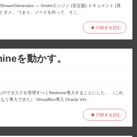
amGenerator — Godotエンジン (安定版) ドキュメント (英
いとダメ。 つまり、ノードを作って、そこ…
GodotEngine
の続きを読む
で
波
形
生
dmineを動かす。
成
す
る
方
法。
のでタスクを管理すべくRedmine導入することにした。 （これ
た） VirtualBox導入 Oracle Virt…
VirtualBox
の続きを読む
上
で
Redmine