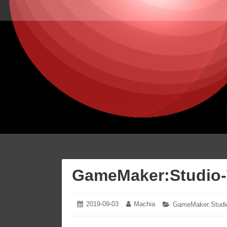
コ
ン
テ
ン
ツ
へ
ス
キ
ッ
プ
GameMaker:Stud
2019-09-03
2021-
Machia
投
投
カ
GameMaker:Studi
03-
稿
稿
テ
12
日:
者:
ゴ