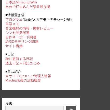
日本語MiniscriptWiki
自分で打ち込んだ楽曲置き場
■情報置き場
プログラム
(Unity/メガデモ・デモシーン等)
言語メモ
音楽機材の情報・機材レビュー
シンセ開発関連
自作キーボード関連
絵/3Dモデリング関連
サイト構築
■日記
雑に更新する日記
過去日記＋日記まとめ
■自己紹介
当サイトについて/管理人情報
Machia名義の活動履歴
検索