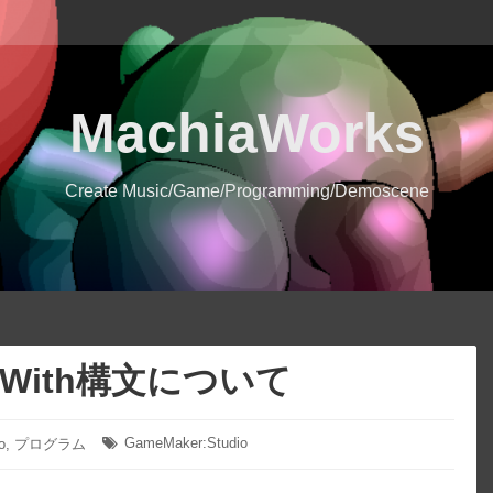
MachiaWorks
Create Music/Game/Programming/Demoscene
io-With構文について
GameMaker:Studio
o
,
プログラム
タ
グ: