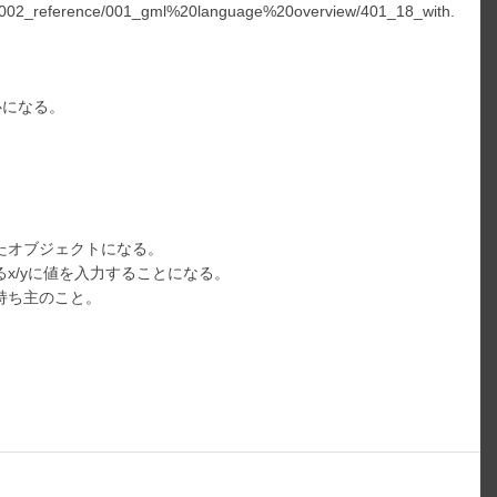
e/002_reference/001_gml%20language%20overview/401_18_with.
心になる。
ったオブジェクトになる。
るx/yに値を入力することになる。
の持ち主のこと。