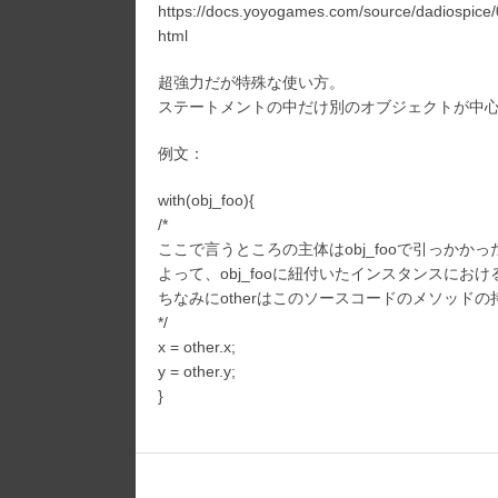
https://docs.yoyogames.com/source/dadiospic
リ
ー:
html
超強力だが特殊な使い方。
ステートメントの中だけ別のオブジェクトが中
例文：
with(obj_foo){
/*
ここで言うところの主体はobj_fooで引っかか
よって、obj_fooに紐付いたインスタンスにおけ
ちなみにotherはこのソースコードのメソッド
*/
x = other.x;
y = other.y;
}