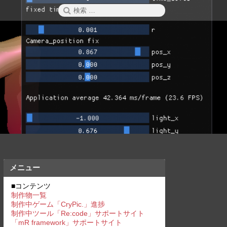
検
検
索
索:
メニュー
■コンテンツ
制作物一覧
制作中ゲーム「CryPic.」進捗
制作中ツール「Re:code」サポートサイト
「mR framework」サポートサイト