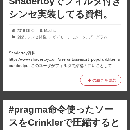
Shadertoyでフィルタ付き
シンセ実装してる資料。
2019-09-03
2021-
Machia
投
投
02-
稿
稿
カ
雑多
,
シンセ開発
,
メガデモ・デモシーン
,
プログラム
03
日:
者:
テ
ゴ
Shadertoy資料
リ
ー:
https://www.shadertoy.com/user/srtuss&sort=popular&filter=s
oundoutput このユーザがフィルタで結構面白いことして…
Shadertoy
の続きを読む
で
フ
ィ
ル
#pragma命令使ったソー
タ
付
スをCrinklerで圧縮すると
き