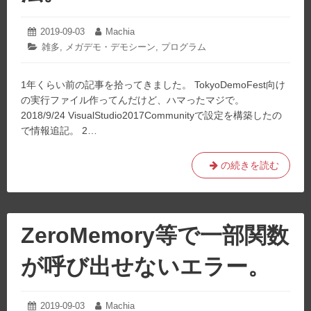
Crinkler
で
2019-09-03
2022-
Machia
投
投
11-
圧
稿
稿
カ
雑多
,
メガデモ・デモシーン
,
プログラム
15
日:
者:
縮
テ
ゴ
す
1年くらい前の記事を拾ってきました。 TokyoDemoFest向け
リ
る
ー:
の実行ファイル作ってんだけど、ハマったマジで。
と
2018/9/24 VisualStudio2017Communityで設定を構築したの
き
で情報追記。 2…
の
注
意
VisualStudio2017
の続きを読む
点。
で
4kb
intro
作
ZeroMemory等で一部関数
る
と
が呼び出せないエラー。
き
の
準
2019-09-03
2021-
Machia
投
投