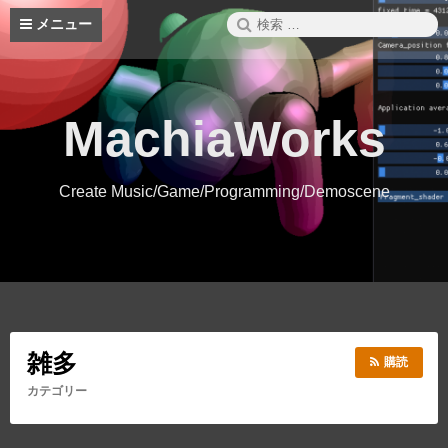
コ
検
メニュー
ン
索:
テ
ン
ツ
へ
MachiaWorks
ス
キ
ッ
Create Music/Game/Programming/Demoscene
プ
雑多
購読
カテゴリー