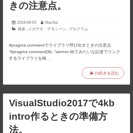
シ
きの注意点。
ン
セ
実
2019-09-03
2024-
Machia
投
投
07-
装
稿
稿
カ
雑多
,
メガデモ・デモシーン
,
プログラム
31
日:
者:
し
テ
ゴ
て
#pragma commentでライブラリ呼び出すときの注意点
リ
る
ー:
“#pragma comment(lib, “winmm.lib”)”みたいな記述でリンク
資
するライブラリを検…
料。
#pragma
の続きを読む
命
令
使
っ
VisualStudio2017で4kb
た
ソ
intro作るときの準備方
ー
ス
法。
を