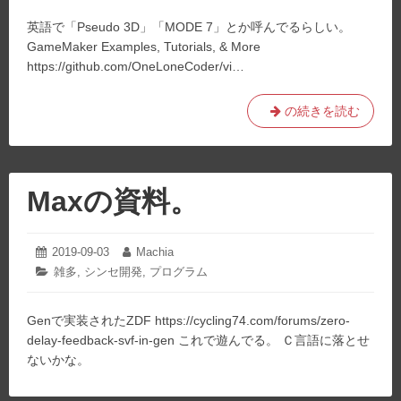
ゴ
英語で「Pseudo 3D」「MODE 7」とか呼んでるらしい。
リ
ー:
GameMaker Examples, Tutorials, & More
https://github.com/OneLoneCoder/vi…
疑
の続きを読む
似
3D
に
関
Maxの資料。
連
す
る
2019-09-03
2022-
Machia
投
投
12-
情
稿
稿
カ
雑多
,
シンセ開発
,
プログラム
26
日:
者:
テ
報。
ゴ
Genで実装されたZDF https://cycling74.com/forums/zero-
リ
ー:
delay-feedback-svf-in-gen これで遊んでる。 Ｃ言語に落とせ
ないかな。