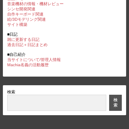
音楽機材の情報・機材レビュー
シンセ開発関連
自作キーボード関連
絵/3Dモデリング関連
サイト構築
■日記
雑に更新する日記
過去日記＋日記まとめ
■自己紹介
当サイトについて/管理人情報
Machia名義の活動履歴
検索
検
索