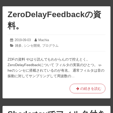
ZeroDelayFeedbackの資
料。
2019-09-03
2020-
Machia
投
投
12-
稿
稿
カ
雑多
,
シンセ開発
,
プログラム
20
日:
者:
テ
ゴ
ZDFの資料 やはり読んでもわからんので控えとく。
リ
ー:
ZeroDelayFeedbackについて フィルタの実装のひとつ。 u-
heのシンセに搭載されているのが有名。 通常フィルタは音の
振動に対してサンプリングして周波数の…
ZeroDelayFeedback
の続きを読む
の
資
料。