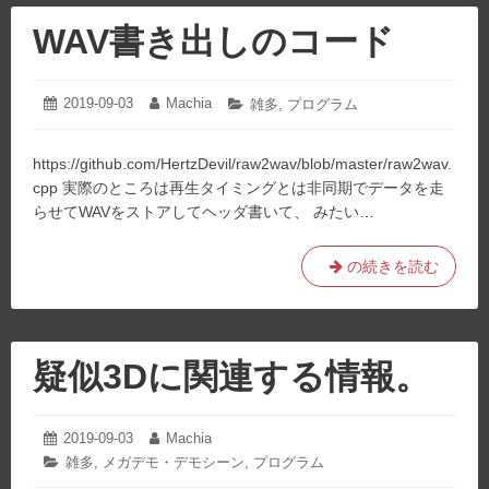
WAV書き出しのコード
2019-09-03
2021-
Machia
投
投
カ
雑多
,
プログラム
03-
稿
稿
テ
28
日:
者:
ゴ
https://github.com/HertzDevil/raw2wav/blob/master/raw2wav.
リ
ー:
cpp 実際のところは再生タイミングとは非同期でデータを走
らせてWAVをストアしてヘッダ書いて、 みたい…
WAV
の続きを読む
書
き
出
し
疑似3Dに関連する情報。
の
コ
ー
2019-09-03
2021-
Machia
投
投
02-
ド
稿
稿
カ
雑多
,
メガデモ・デモシーン
,
プログラム
03
日:
者:
テ