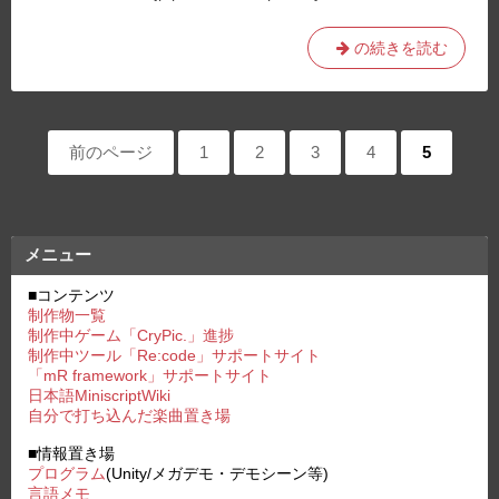
い
エ
DSP
の続きを読む
ラ
コ
ー。
ー
ド
ペ
の
前のページ
ペ
1
ペ
2
ペ
3
ペ
4
ペ
5
資
ー
ー
ー
ー
ー
ー
料。
ジ:
ジ:
ジ:
ジ:
ジ:
ジ
送
メニュー
り
■コンテンツ
制作物一覧
制作中ゲーム「CryPic.」進捗
制作中ツール「Re:code」サポートサイト
「mR framework」サポートサイト
日本語MiniscriptWiki
自分で打ち込んだ楽曲置き場
■情報置き場
プログラム
(Unity/メガデモ・デモシーン等)
言語メモ