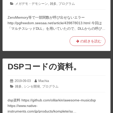
02-
備
稿
稿
カ
メガデモ・デモシーン
,
雑多
,
プログラム
03
日:
者:
方
テ
ゴ
法。
ZeroMemory等で一部関数が呼び出せないエラー
リ
ー:
http://pgfreedom.seesaa.net/article/439878013.html 今回は
「マルチスレッドDLL」を用いていたので、DLLからの呼び…
ZeroMemory
の続きを読む
等
で
一
部
DSPコードの資料。
関
数
が
2019-09-03
2022-
Machia
投
投
05-
呼
稿
稿
カ
雑多
,
シンセ開発
,
プログラム
03
日:
者:
テ
び
ゴ
出
dsp資料 https://github.com/olilarkin/awesome-musicdsp
リ
せ
ー:
https://www.native-
な
instruments.com/jp/products/komplete/sy…