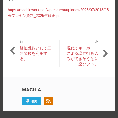
https://machiaworx.net/wp-content/uploads/2025/07/2018OB
会プレゼン資料_2025年修正.pdf
前
次
投
過
次
疑似乱数として三
現代でキーボード
稿
去
の
角関数を利用す
による譜面打ち込
の
投
る。
みができそうな音
ナ
投
稿:
楽ソフト。
ビ
稿:
ゲ
ー
MACHIA
シ
ョ
480
ン