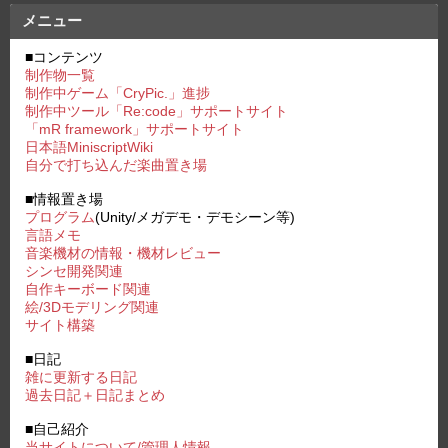
メニュー
■コンテンツ
制作物一覧
制作中ゲーム「CryPic.」進捗
制作中ツール「Re:code」サポートサイト
「mR framework」サポートサイト
日本語MiniscriptWiki
自分で打ち込んだ楽曲置き場
■情報置き場
プログラム
(Unity/メガデモ・デモシーン等)
言語メモ
音楽機材の情報・機材レビュー
シンセ開発関連
自作キーボード関連
絵/3Dモデリング関連
サイト構築
■日記
雑に更新する日記
過去日記＋日記まとめ
■自己紹介
当サイトについて/管理人情報