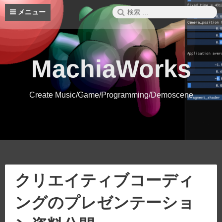
コ
検
メニュー
ン
索:
テ
ン
ツ
へ
MachiaWorks
ス
キ
ッ
Create Music/Game/Programming/Demoscene
プ
クリエイティブコーディ
ングのプレゼンテーショ