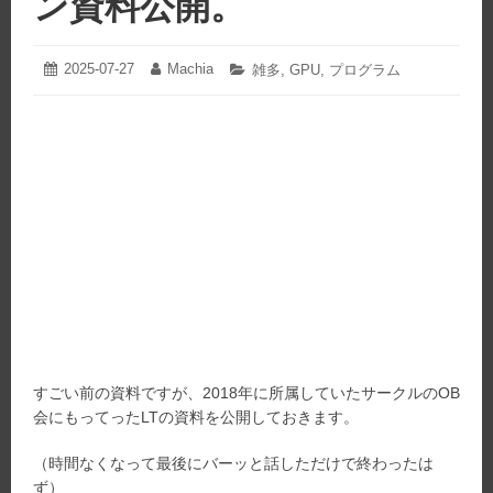
ン資料公開。
2025-07-27
2025-
Machia
投
投
カ
雑多
,
GPU
,
プログラム
07-
稿
稿
テ
27
日:
者:
ゴ
リ
ー:
すごい前の資料ですが、2018年に所属していたサークルのOB
会にもってったLTの資料を公開しておきます。
（時間なくなって最後にバーッと話しただけで終わったは
ず）