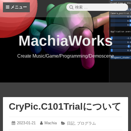
コ
検
メニュー
ン
索:
テ
ン
ツ
へ
MachiaWorks
ス
キ
ッ
Create Music/Game/Programming/Demoscene
プ
CryPic.C101Trialについて
2023-01-21
2023-
Machia
投
投
カ
日記
,
プログラム
01-
稿
稿
テ