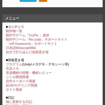
シ
ョ
ン
メニュー
■コンテンツ
制作物一覧
制作中ゲーム「CryPic.」進捗
制作中ツール「Re:code」サポートサイト
「mR framework」サポートサイト
日本語MiniscriptWiki
自分で打ち込んだ楽曲置き場
■情報置き場
プログラム
(Unity/メガデモ・デモシーン等)
言語メモ
音楽機材の情報・機材レビュー
シンセ開発関連
自作キーボード関連
絵/3Dモデリング関連
サイト構築
■日記
雑に更新する日記