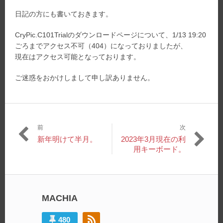
21
日:
者:
ゴ
日記の方にも書いておきます。
リ
ー:
CryPic.C101Trialのダウンロードページについて、1/13 19:20
ごろまでアクセス不可（404）になっておりましたが、
現在はアクセス可能となっております。
ご迷惑をおかけしまして申し訳ありません。
前
次
投
過
次
新年明けて半月。
2023年3月現在の利
稿
去
の
用キーボード。
の
投
ナ
投
稿:
ビ
稿:
ゲ
MACHIA
ー
480