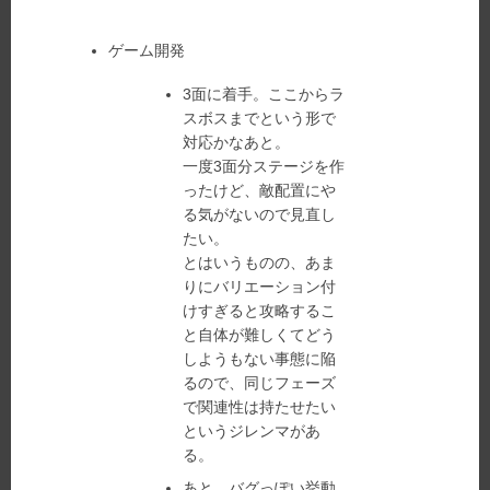
09
日:
者:
ゴ
リ
ゲーム開発
ー:
3面に着手。ここからラ
スボスまでという形で
対応かなあと。
一度3面分ステージを作
ったけど、敵配置にや
る気がないので見直し
たい。
とはいうものの、あま
りにバリエーション付
けすぎると攻略するこ
と自体が難しくてどう
しようもない事態に陥
るので、同じフェーズ
で関連性は持たせたい
というジレンマがあ
る。
あと、バグっぽい挙動