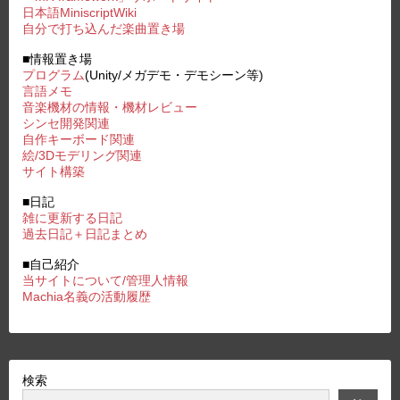
日本語MiniscriptWiki
自分で打ち込んだ楽曲置き場
■情報置き場
プログラム
(Unity/メガデモ・デモシーン等)
言語メモ
音楽機材の情報・機材レビュー
シンセ開発関連
自作キーボード関連
絵/3Dモデリング関連
サイト構築
■日記
雑に更新する日記
過去日記＋日記まとめ
■自己紹介
当サイトについて/管理人情報
Machia名義の活動履歴
検索