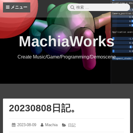
コ
検
メニュー
ン
索:
テ
ン
ツ
へ
MachiaWorks
ス
キ
ッ
Create Music/Game/Programming/Demoscene
プ
20230808日記。
2023-08-09
2023-
Machia
投
投
カ
日記
08-
稿
稿
テ