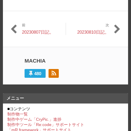
前
次
投
過
次
20230807日記。
20230810日記。
稿
去
の
の
投
ナ
投
稿:
ビ
稿:
MACHIA
ゲ
ー
480
シ
ョ
メニュー
ン
■コンテンツ
制作物一覧
制作中ゲーム「CryPic.」進捗
制作中ツール「Re:code」サポートサイト
「mR framework」サポートサイト