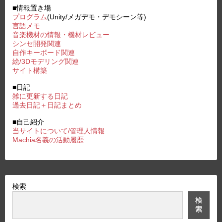
■情報置き場
プログラム
(Unity/メガデモ・デモシーン等)
言語メモ
音楽機材の情報・機材レビュー
シンセ開発関連
自作キーボード関連
絵/3Dモデリング関連
サイト構築
■日記
雑に更新する日記
過去日記＋日記まとめ
■自己紹介
当サイトについて/管理人情報
Machia名義の活動履歴
検索
検
索