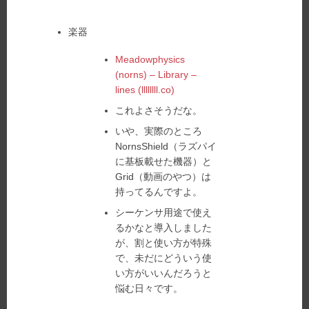
14
日:
者:
ゴ
リ
楽器
ー:
Meadowphysics
(norns) – Library –
lines (llllllll.co)
これよさそうだな。
いや、実際のところ
NornsShield（ラズパイ
に基板載せた機器）と
Grid（動画のやつ）は
持ってるんですよ。
シーケンサ用途で使え
るかなと導入しました
が、割と使い方が特殊
で、未だにどういう使
い方がいいんだろうと
悩む日々です。