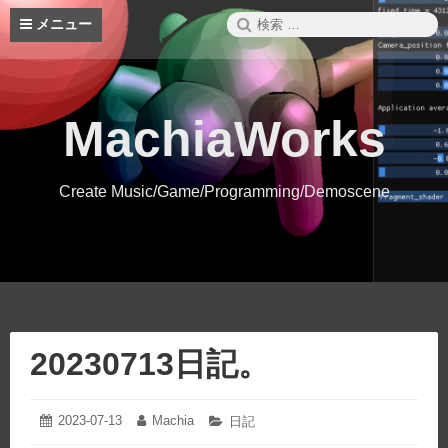
コ
検
メニュー
ン
索:
テ
ン
ツ
へ
MachiaWorks
ス
キ
ッ
Create Music/Game/Programming/Demoscene
プ
20230713日記。
2023-07-13
2023-
Machia
投
投
カ
日記
07-
稿
稿
テ