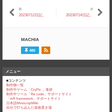
前
次
投
過
次
20230712日記。
20230714日記。
稿
去
の
の
投
ナ
投
稿:
ビ
稿:
MACHIA
ゲ
ー
480
シ
ョ
メニュー
ン
■コンテンツ
制作物一覧
制作中ゲーム「CryPic.」進捗
制作中ツール「Re:code」サポートサイト
「mR framework」サポートサイト
日本語MiniscriptWiki
自分で打ち込んだ楽曲置き場