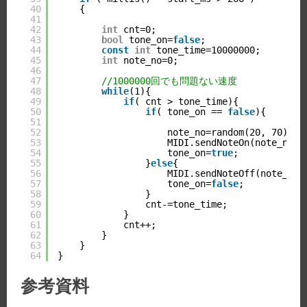
40
{
41
42
int
cnt=0;
43
bool
tone_on=
false
;
44
const
int
tone_time=10000000;
45
int
note_no=0;
46
47
//1000000回でも問題ない速度
48
while
(1){
49
if
( cnt > tone_time){
50
if
( tone_on == 
false
){
51
52
note_no=random(20, 70);
53
MIDI.sendNoteOn(note_no, 
54
tone_on=
true
;
55
}
else
{
56
MIDI.sendNoteOff(note_no,
57
tone_on=
false
;
58
}
59
cnt-=tone_time;
60
}
61
cnt++;
62
}
63
}  
64
}
参考資料