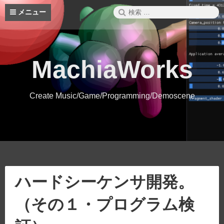
コ
検
メニュー
ン
索:
テ
ン
ツ
へ
MachiaWorks
ス
キ
ッ
Create Music/Game/Programming/Demoscene
プ
ハードシーケンサ開発。
（その１・プログラム検