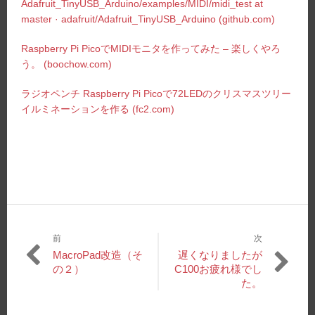
Adafruit_TinyUSB_Arduino/examples/MIDI/midi_test at
master · adafruit/Adafruit_TinyUSB_Arduino (github.com)
Raspberry Pi PicoでMIDIモニタを作ってみた – 楽しくやろ
う。 (boochow.com)
ラジオペンチ Raspberry Pi Picoで72LEDのクリスマスツリー
イルミネーションを作る (fc2.com)
前
次
投
過
次
MacroPad改造（そ
遅くなりましたが
稿
去
の
の２）
C100お疲れ様でし
の
投
た。
ナ
投
稿:
ビ
稿: