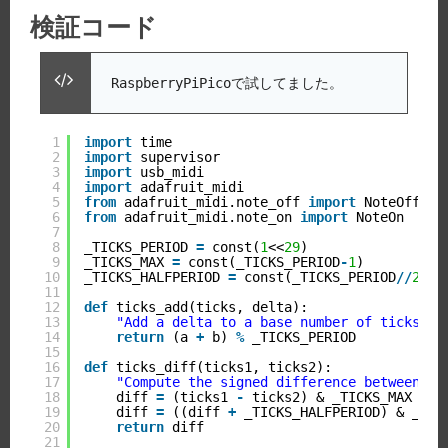
検証コード
RaspberryPiPicoで試してました。
1
import
time
2
import
supervisor
3
import
usb_midi
4
import
adafruit_midi
5
from
adafruit_midi.note_off 
import
NoteOff
6
from
adafruit_midi.note_on 
import
NoteOn
7
8
_TICKS_PERIOD 
=
const(
1
<<
29
)
9
_TICKS_MAX 
=
const(_TICKS_PERIOD
-
1
)
10
_TICKS_HALFPERIOD 
=
const(_TICKS_PERIOD
/
/
2
)
11
12
def
ticks_add(ticks, delta):
13
"Add a delta to a base number of ticks, p
14
return
(a 
+
b) 
%
_TICKS_PERIOD
15
16
def
ticks_diff(ticks1, ticks2):
17
"Compute the signed difference between tw
18
diff 
=
(ticks1 
-
ticks2) & _TICKS_MAX
19
diff 
=
((diff 
+
_TICKS_HALFPERIOD) & _TIC
20
return
diff
21