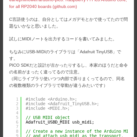
for all RP2040 boards (github.com)
C言語使うのは、自分としてはメガデモとかで使ってたので問
題ないかなと思いました。
試しにMIDIノートを出力するコードを書いてみました。
ちなみにUSB-MIDIのライブラリは「Adafruit TinyUSB」で
す。
PICO SDKだと設計が古かったりするし、本家のほうだと命令
の名前がまったく違ってるので注意。
（同じライブラリ使いつつ内部で弄りまくってるので、同名
の複数種類のライブラリで挙動が違うみたいです）
1
#include <Arduino.h>;
2
#include <Adafruit_TinyUSB.h>;
3
#include <MIDI.h>;
4
5
// USB MIDI object
6
Adafruit_USBD_MIDI usb_midi;
7
8
// Create a new instance of the Arduino MIDI 
9
// and attach usb_midi as the transport.