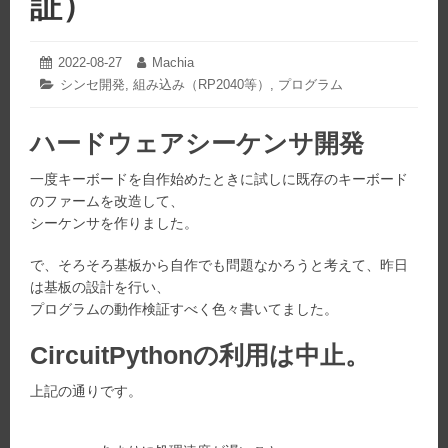
証）
2022-08-27
2022-
Machia
投
投
09-
稿
稿
カ
シンセ開発
,
組み込み（RP2040等）
,
プログラム
07
日:
者:
テ
ゴ
ハードウェアシーケンサ開発
リ
ー:
一度キーボードを自作始めたときに試しに既存のキーボード
のファームを改造して、
シーケンサを作りました。
で、そろそろ基板から自作でも問題なかろうと考えて、昨日
は基板の設計を行い、
プログラムの動作検証すべく色々書いてました。
CircuitPythonの利用は中止。
上記の通りです。