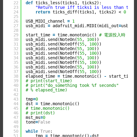
22
def
ticks_less(ticks1, ticks2):
23
"Return true iff ticks1 is less than tick
24
return
ticks_diff(ticks1, ticks2) < 
0
25
26
USB_MIDI_channel 
=
1
27
usb_midi 
=
adafruit_midi.MIDI(midi_out
=
usb_mi
28
29
start_time 
=
time.monotonic() 
# 電源投入時
30
usb_midi.send(NoteOn(
55
, 
100
))
31
usb_midi.send(NoteOff(
55
, 
100
))
32
usb_midi.send(NoteOn(
55
, 
100
))
33
usb_midi.send(NoteOff(
55
, 
100
))
34
usb_midi.send(NoteOn(
55
, 
100
))
35
usb_midi.send(NoteOff(
55
, 
100
))
36
usb_midi.send(NoteOn(
55
, 
100
))
37
usb_midi.send(NoteOff(
55
, 
100
))
38
elapsed_time 
=
time.monotonic() 
-
start_time
39
# print(start_time)
40
# print("do_something took %f seconds"
41
# % elapsed_time)
42
43
tmp
=
0
44
dst 
=
time.monotonic()
45
# time.monotonic()
46
# print(dst)
47
mst_ms
=
0
48
tone
=
False
49
50
while
True
:
51
tmp 
=
time.monotonic()
-
dst