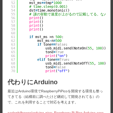
52
mst_ms
+
=
tmp
*
1000
53
# time.sleep(0.001)
54
dst
=
time.monotonic()
55
# 謎の挙動で速度が上がるので記載してる。なんだ
56
print
()
57
print
()
58
print
()
59
print
()
60
61
if
mst_ms >n 
500
:
62
mst_ms
-
n
=
500
63
if
tone
=
=
False
:
64
usb_midi.send(NoteOn(
55
, 
100
))
65
tone
=
True
66
print
(
"on"
)
67
elif
tone
=
=
True
:
68
usb_midi.send(NoteOff(
55
, 
100
))
69
tone
=
False
70
print
(
"off"
)
代わりにArduino
最近はArduino環境でRaspberryPiPicoを開発する環境も整っ
てきてる（結構前に調べたけど継続して開発されてる）の
で、これを利用することで対応を考えます。
earlephilhower/arduino-pico: Raspberry Pi Pico Arduino core,