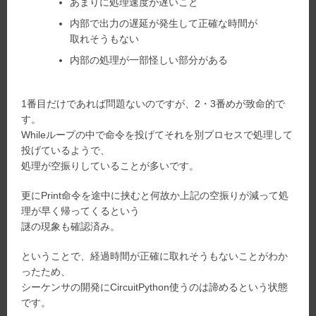
あまりに処理速度が遅いこと
内部で出力の遅延が発生して正確な時間が
取れそうもない
内部の処理が一部怪しい部分がある
1番目だけであれば問題ないのですが、2・3番めが致命的で
す。
Whileループの中で命令を投げてそれを別プロセスで処理して
投げているようで、
処理が空振りしていることが多いです。
更にPrint命令を途中に挟むと何故か上記の空振りが減って処
理が早く帰ってくるという
謎の現象も確認済み。
ということで、経過時間が正確に取れそうもないことがわか
ったため、
シーケンサの開発にCircuitPython使うのは諦めるという状態
です。