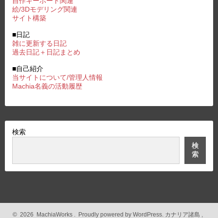
自作キーボード関連
絵/3Dモデリング関連
サイト構築
■日記
雑に更新する日記
過去日記＋日記まとめ
■自己紹介
当サイトについて/管理人情報
Machia名義の活動履歴
検索
検
索
©
2026
MachiaWorks
.
Proudly powered by WordPress.
カナリア諸島
,