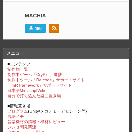
ゲ
ー
MACHIA
シ
480
ョ
ン
メニュー
■コンテンツ
制作物一覧
制作中ゲーム「CryPic.」進捗
制作中ツール「Re:code」サポートサイト
「mR framework」サポートサイト
日本語MiniscriptWiki
自分で打ち込んだ楽曲置き場
■情報置き場
プログラム
(Unity/メガデモ・デモシーン等)
言語メモ
音楽機材の情報・機材レビュー
シンセ開発関連