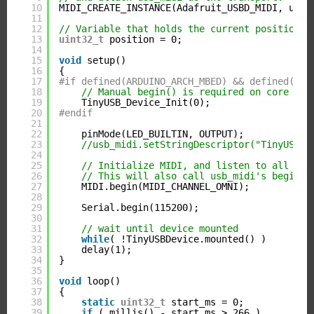
10
MIDI_CREATE_INSTANCE(Adafruit_USBD_MIDI, usb_
11
12
// Variable that holds the current position i
13
uint32_t
position = 0;
14
15
void
setup()
16
{
17
#if defined(ARDUINO_ARCH_MBED) && defined(ARD
18
// Manual begin() is required on core wit
19
TinyUSB_Device_Init(0);
20
#endif
21
22
pinMode(LED_BUILTIN, OUTPUT);
23
//usb_midi.setStringDescriptor("TinyUSB M
24
25
// Initialize MIDI, and listen to all MID
26
// This will also call usb_midi's begin()
27
MIDI.begin(MIDI_CHANNEL_OMNI);
28
29
Serial.begin(115200);
30
31
// wait until device mounted
32
while
( !TinyUSBDevice.mounted() )
33
delay(1);
34
}
35
36
void
loop()
37
{
38
static
uint32_t
start_ms = 0;
39
if
( millis() - start_ms > 266 )