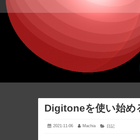
コ
ン
テ
ン
ツ
へ
ス
キ
ッ
プ
Digitoneを使い始
2021-11-06
2021-
Machia
投
投
カ
日記
11-
稿
稿
テ
06
日:
者:
ゴ