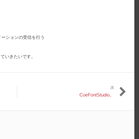
メーションの受信を行う
っていきたいです。
次
次
CoeFontStudio。
の
投
稿: