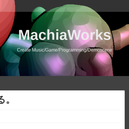
MachiaWorks
Create Music/Game/Programming/Demoscene
める。