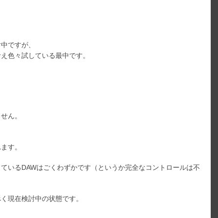
討中ですが、
考え色々試している最中です。
ません。
れます。
ているDAWはごくわずかです（というか完全なコントロールは不
べく現在検討中の状態です。