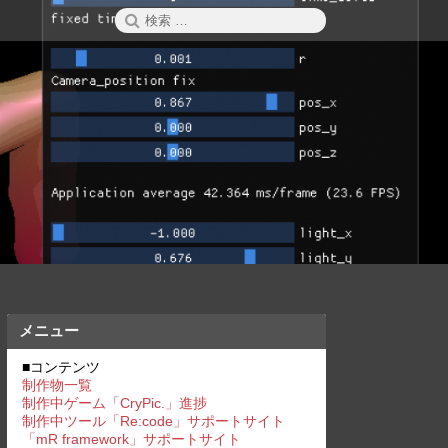
検
検
索
索:
メニュー
■コンテンツ
制作物一覧
制作中ゲーム「CryPic.」進捗
制作中ツール「Re:code」サポートサイト
「mR framework」サポートサイト