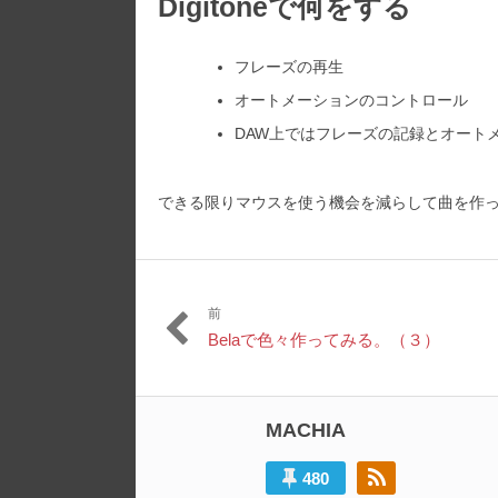
Digitoneで何をする
フレーズの再生
オートメーションのコントロール
DAW上ではフレーズの記録とオート
できる限りマウスを使う機会を減らして曲を作
前
投
過
Belaで色々作ってみる。（３）
稿
去
の
ナ
投
ビ
稿:
MACHIA
ゲ
480
ー