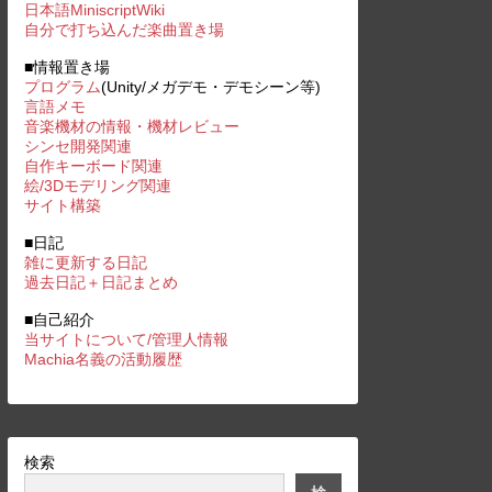
日本語MiniscriptWiki
自分で打ち込んだ楽曲置き場
■情報置き場
プログラム
(Unity/メガデモ・デモシーン等)
言語メモ
音楽機材の情報・機材レビュー
シンセ開発関連
自作キーボード関連
絵/3Dモデリング関連
サイト構築
■日記
雑に更新する日記
過去日記＋日記まとめ
■自己紹介
当サイトについて/管理人情報
Machia名義の活動履歴
検索