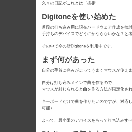
久々の日記がこれとは（挨拶
リ
ー:
Digitoneを使い始めた
普段の打ち込み用に現在ハードウェア作成を検
手持ちのデバイスでどうにかならないかな？と
その中で今の所Digitoneを利用中です。
まず何があった
自分の手首に痛みが走ってうまくマウスが使え
自分は打ち込みメインで曲を作るので、
マウスが封じられると曲を作る方法が限定化さ
キーボードだけで曲を作りたいのですが、対応し
可能）
よって、最小限のデバイスをもって打ち込みす