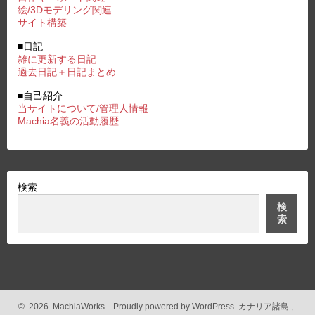
絵/3Dモデリング関連
サイト構築
■日記
雑に更新する日記
過去日記＋日記まとめ
■自己紹介
当サイトについて/管理人情報
Machia名義の活動履歴
検索
検
索
©
2026
MachiaWorks
.
Proudly powered by WordPress.
カナリア諸島
,