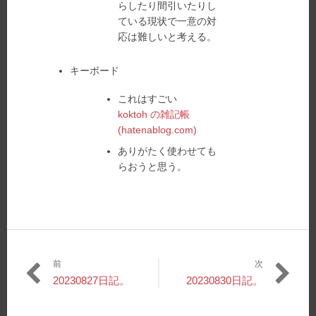
らしたり間引いたりし
ている現状で一意の対
応は難しいと考える。
キーボード
これはすごい
koktoh の雑記帳
(hatenablog.com)
ありがたく使わせても
らおうと思う。
前
次
投
過
次
20230827日記。
20230830日記。
稿
去
の
の
投
ナ