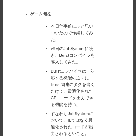
28
日:
者:
ゴ
リ
ゲーム開発
ー:
本日仕事前にふと思い
ついたので作業してみ
た。
昨日のJobSystemに続
き、Burstコンパイラを
導入してみた。
Burstコンパイラは、対
応する機能の近くに
Burst関連のタグを書く
だけで、最適化された
CPUコードを出力でき
る機能を持つ。
すなわちJobSystemに
おいて、ILではなく最
適化されたコードが出
力されるといこと。