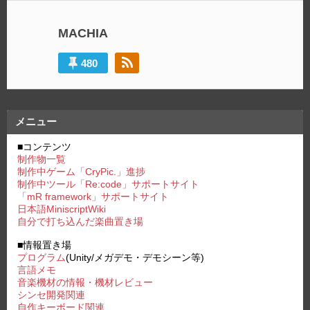
投
稿:
ビ
稿:
MACHIA
ゲ
ー
480
シ
ョ
メニュー
ン
■コンテンツ
制作物一覧
制作中ゲーム「CryPic.」進捗
制作中ツール「Re:code」サポートサイト
「mR framework」サポートサイト
日本語MiniscriptWiki
自分で打ち込んだ楽曲置き場
■情報置き場
プログラム
(Unity/メガデモ・デモシーン等)
言語メモ
音楽機材の情報・機材レビュー
シンセ開発関連
自作キーボード関連