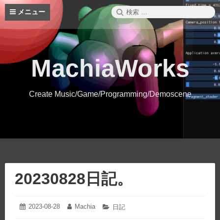
コ
検
メニュー
ン
索:
テ
ン
ツ
へ
MachiaWorks
ス
キ
ッ
Create Music/Game/Programming/Demoscene
プ
20230828日記。
2023-08-28
2023-
Machia
投
投
カ
日記
08-
稿
稿
テ