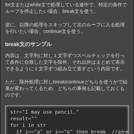
for文またはwhile文で処理している途中で、特定の条件で
ループを停止したい場合、break文を使う。
逆に、以降の処理をスキップして次のループに入る処理
を行いたい場合、continue文を使う。
break文のサンプル
内容は、文字列に対し１文字ずつスペルチェックを行っ
て条件に合致した文字を除外、それ以外はまとめて表示
できるように１文字ずつ組み立て直すという内容です。
ただ、除外処理に対しbreak/continueどちらを使うかで結
果が変わってくるため、どちらの事例も記載しておくも
のです。
str="I may use pencil."

result=""

for i in str

  if i=="a" or i=="e" then break  /