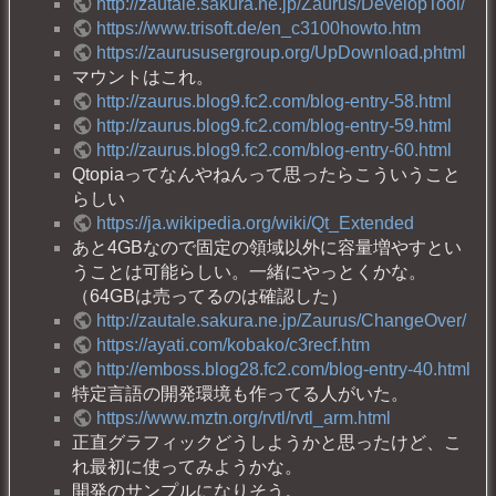
http://zautale.sakura.ne.jp/Zaurus/DevelopTool/
https://www.trisoft.de/en_c3100howto.htm
https://zaurususergroup.org/UpDownload.phtml
マウントはこれ。
http://zaurus.blog9.fc2.com/blog-entry-58.html
http://zaurus.blog9.fc2.com/blog-entry-59.html
http://zaurus.blog9.fc2.com/blog-entry-60.html
Qtopiaってなんやねんって思ったらこういうこと
らしい
https://ja.wikipedia.org/wiki/Qt_Extended
あと4GBなので固定の領域以外に容量増やすとい
うことは可能らしい。一緒にやっとくかな。
（64GBは売ってるのは確認した）
http://zautale.sakura.ne.jp/Zaurus/ChangeOver/
https://ayati.com/kobako/c3recf.htm
http://emboss.blog28.fc2.com/blog-entry-40.html
特定言語の開発環境も作ってる人がいた。
https://www.mztn.org/rvtl/rvtl_arm.html
正直グラフィックどうしようかと思ったけど、こ
れ最初に使ってみようかな。
開発のサンプルになりそう。