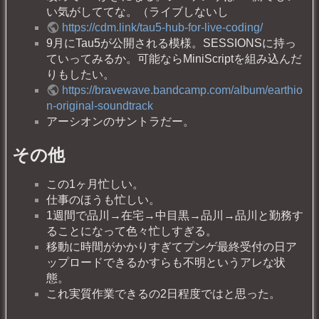
い気がしててな。（ライブしないし
https://cdm.link/tau5-hub-for-live-coding/
9月にTau5が公開される模様。SESSIONSに持っ
ていってみるか。可能ならMiniScriptを組み込んだ
りもしたい。
https://bravewave.bandcamp.com/album/earthio
n-original-soundtrack
アーシオンのサントラだー。
その他
この1ヶ月忙しい。
仕事のほうも忙しい。
1週間で品川→在宅→中目黒→品川→品川と勤務す
ることになって色々忙しすぎる。
移動に時間がかかりすぎてプンゲ最終受付の日ア
ップロードできるかすらも不明というアレな状
態。
これ実質作業できるの2日程度ではと思った。