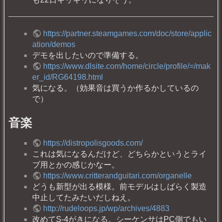
https://partner.steamgames.com/doc/store/applic
ation/demos
デモを出したいので準備する。
https://www.dlsite.com/home/circle/profile/=/mak
er_id/RG64198.html
気になる。（効果音は買うか作るかしているの
で）
音楽
https://distropolisgoods.com/
これは気になるんだけど、どちらかというとライ
ブ用とかの感じかなー。
https://www.critterandguitari.com/organelle
どうも新型が出る模様。前モデルはしばらく製造
中止してたみたいだしねえ。
http://rudeloops.jp/wp/archives/4883
改めてS-4がきになる。シーケンサはPC側でもい