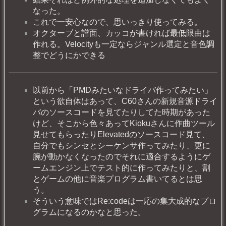
なった。
これで一安心なので、思いっきり使ってみる。
オクターブと譜面、カッコが書ければ最低限曲は
作れる。Velocityも一定ならジャンル選定と音色調
整でどうにかできる
以前から「PMDみたいなドライバ作ってみたい」
という欲自体はあって、C60さんの新規音源ドライ
バのソースコードを見てたりしてた時期があった
けど、そこから色々あってKiokuさんに作曲ツール
見せてもらったりElevatedのソースコード見て、
自分でもシンセとシーケンサ作ってみたり、更に
腕が動かなくなったのでそれに適合するようにゲ
ームエンジン上でテスト的に作ってみたりと、割
とゲームの他に音楽プログラム書いてるとは思
う。
そういう意味ではRe:codeは一応の集大成的なプロ
グラムになるのかなと思った。