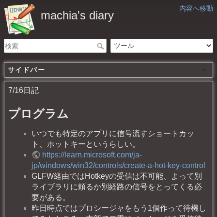
内容へ移動
machia's diary
サイドバー
7/16日記
プログラム
いつでも特定のアプリに信号流すショートカッ
ト、ホットキーというらしい。
https://learn.microsoft.com/ja-
jp/windows/win32/controls/create-a-hot-key-control
GLFW経由ではHotkeyの受信は不可能、よって別
ライブラリに頼るか別経路の信号をとってくる必
要がある。
昨日時点ではプロシージャをもう1個作って待機し