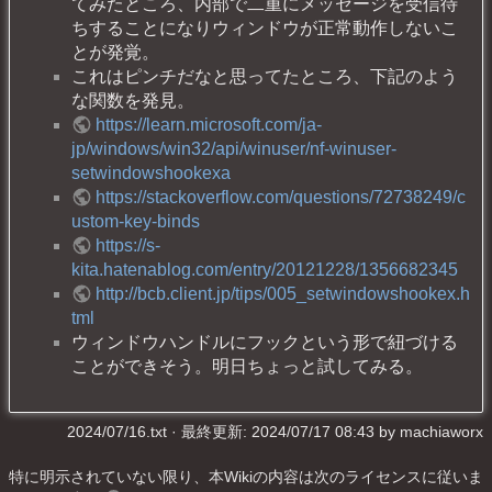
てみたところ、内部で二重にメッセージを受信待
ちすることになりウィンドウが正常動作しないこ
とが発覚。
これはピンチだなと思ってたところ、下記のよう
な関数を発見。
https://learn.microsoft.com/ja-
jp/windows/win32/api/winuser/nf-winuser-
setwindowshookexa
https://stackoverflow.com/questions/72738249/c
ustom-key-binds
https://s-
kita.hatenablog.com/entry/20121228/1356682345
http://bcb.client.jp/tips/005_setwindowshookex.h
tml
ウィンドウハンドルにフックという形で紐づける
ことができそう。明日ちょっと試してみる。
2024/07/16.txt
· 最終更新: 2024/07/17 08:43 by
machiaworx
特に明示されていない限り、本Wikiの内容は次のライセンスに従いま